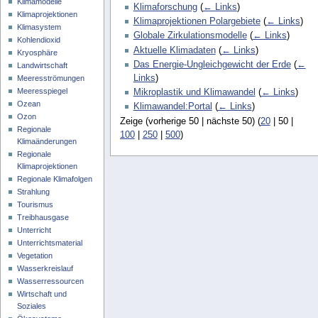
Klimamodelle
Klimaforschung
(
← Links
)
Klimaprojektionen
Klimaprojektionen Polargebiete
(
← Links
)
Klimasystem
Globale Zirkulationsmodelle
(
← Links
)
Kohlendioxid
Aktuelle Klimadaten
(
← Links
)
Kryosphäre
Das Energie-Ungleichgewicht der Erde
(
←
Landwirtschaft
Links
)
Meeresströmungen
Meeresspiegel
Mikroplastik und Klimawandel
(
← Links
)
Ozean
Klimawandel:Portal
(
← Links
)
Ozon
Zeige (
vorherige 50
|
nächste 50
) (
20
|
50
|
Regionale
100
|
250
|
500
)
Klimaänderungen
Regionale
Klimaprojektionen
Regionale Klimafolgen
Strahlung
Tourismus
Treibhausgase
Unterricht
Unterrichtsmaterial
Vegetation
Wasserkreislauf
Wasserressourcen
Wirtschaft und
Soziales