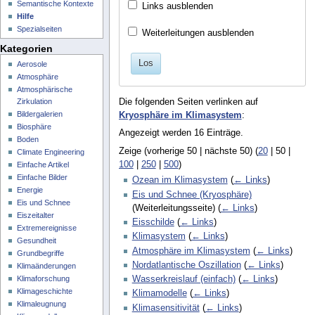
Semantische Kontexte
Links ausblenden
Hilfe
Spezialseiten
Weiterleitungen ausblenden
Kategorien
Los
Aerosole
Atmosphäre
Atmosphärische
Zirkulation
Die folgenden Seiten verlinken auf
Bildergalerien
Kryosphäre im Klimasystem
:
Biosphäre
Angezeigt werden 16 Einträge.
Boden
Zeige (
vorherige 50
|
nächste 50
) (
20
|
50
|
Climate Engineering
100
|
250
|
500
)
Einfache Artikel
Einfache Bilder
Ozean im Klimasystem
(
← Links
)
Energie
Eis und Schnee (Kryosphäre)
Eis und Schnee
(Weiterleitungsseite)
(
← Links
)
Eiszeitalter
Eisschilde
(
← Links
)
Extremereignisse
Klimasystem
(
← Links
)
Gesundheit
Atmosphäre im Klimasystem
(
← Links
)
Grundbegriffe
Nordatlantische Oszillation
(
← Links
)
Klimaänderungen
Klimaforschung
Wasserkreislauf (einfach)
(
← Links
)
Klimageschichte
Klimamodelle
(
← Links
)
Klimaleugnung
Klimasensitivität
(
← Links
)