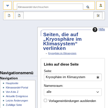
Hilfe
Seiten, die auf
„Kryosphäre im
Klimasystem“
verlinken
←
Kryosphäre im Klimasystem
Links auf diese Seite
Seite:
Navigationsmenü
Navigation
Hauptseite
Namensraum:
Klimawandel-Portal
alle
Von A bis Z
Aktuelle Ereignisse
Letzte Änderungen
Vorlageneinbindungen ausblenden
Zufällige Seite