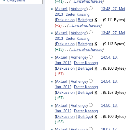
t
Ökosysteme
1
+41
→
Einzelnachweise
r
m
u
7
2
b
b
Aktuell
Vorherige
13:48, 27. Mai
n
7
e
e
2013
Dieter Kasang
g
.
i
r
Diskussion
Beiträge
K
9.111 Bytes
s
M
t
2
−2
→
Einzelnachweise
z
a
u
0
Aktuell
Vorherige
13:48, 27. Mai
u
i
n
1
2013
Dieter Kasang
s
2
g
3
Diskussion
Beiträge
K
9.113 Bytes
a
0
s
+13
→
Einzelnachweise
m
1
z
m
1
3
Aktuell
Vorherige
14:54, 18.
u
e
8
Jan. 2012
Dieter Kasang
s
n
.
Diskussion
Beiträge
K
9.100 Bytes
a
f
J
−57
m
a
a
K
m
Aktuell
Vorherige
14:54, 18.
s
n
e
e
Jan. 2012
Dieter Kasang
s
u
i
n
Diskussion
Beiträge
K
9.157 Bytes
u
a
n
f
+57
n
r
e
a
K
g
2
Aktuell
Vorherige
14:50, 18.
B
s
e
0
Jan. 2012
Dieter Kasang
e
s
i
1
Diskussion
Beiträge
K
9.100 Bytes
a
u
n
2
+53
r
n
e
K
1
b
g
Aktuell
Vorherige
19:07, 17.