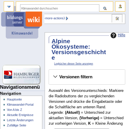
⧼dbsskin-more-actions⧽
Hilfe
Alpine
Ökosysteme:
Versionsgeschicht
e
Logbücher dieser Seite anzeigen
Versionen filtern
Navigationsmenü
Auswahl des Versionsunterschieds: Markiere
Navigation
die Radiobuttons der zu vergleichenden
Hauptseite
Versionen und drücke die Eingabetaste oder
Klimawandel-Portal
die Schaltfläche am unteren Rand.
Von A bis Z
Legende:
(Aktuell)
= Unterschied zur
Aktuelle Ereignisse
aktuellen Version,
(Vorherige)
= Unterschied
Letzte Änderungen
zur vorherigen Version,
K
= Kleine Änderung
Zufällige Seite