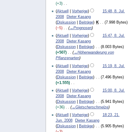
s
n
F
t
+3
m
n
z
e
e
u
K
m
8
g
Aktuell
Vorherige
15:48, 8. Jul.
u
B
b
n
e
e
.
2008
Dieter Kasang
s
e
r
g
i
n
J
Diskussion
Beiträge
K
7.998 Bytes
a
a
u
s
n
f
u
−5
→
Prognosen
m
r
a
z
e
a
l
m
b
r
Aktuell
Vorherige
15:47, 8. Jul.
u
B
s
i
e
e
2
2008
Dieter Kasang
s
e
s
2
n
i
0
Diskussion
Beiträge
8.003 Bytes
a
a
u
0
f
t
0
+507
→
Höhenwanderung von
m
r
n
0
a
u
9
Pflanzenarten
m
b
g
8
s
n
e
e
Aktuell
Vorherige
15:19, 8. Jul.
s
g
n
i
2008
Dieter Kasang
u
s
f
t
Diskussion
Beiträge
7.496 Bytes
n
z
a
u
+1.555
g
u
s
n
K
Aktuell
Vorherige
15:00, 8. Jul.
s
s
g
e
2008
Dieter Kasang
a
u
s
i
Diskussion
Beiträge
5.941 Bytes
m
n
z
n
+36
→
Gletscherschmelze
m
g
u
e
e
2
Aktuell
Vorherige
18:23, 21.
s
B
n
1
Jun. 2008
Dieter Kasang
a
e
f
.
Diskussion
Beiträge
5.905 Bytes
m
a
a
J
−3
m