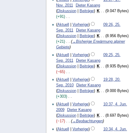
B
e
7
e
Nov. 2011
Dieter Kasang
e
i
.
i
Diskussion
Beiträge
K
9.047 Bytes
a
n
N
t
+91
r
e
o
u
K
2
b
Aktuell
Vorherige
09:26, 25.
B
v
n
e
5
e
Sep. 2011
Dieter Kasang
e
e
g
i
.
i
Diskussion
Beiträge
K
8.956 Bytes
a
m
s
n
S
t
+21
→
Bisherige Erwärmung alpiner
r
b
z
e
e
u
Gebiete
b
e
u
B
p
n
e
r
Aktuell
Vorherige
09:25, 25.
s
e
t
g
i
2
Sep. 2011
Dieter Kasang
a
a
e
s
t
0
Diskussion
Beiträge
K
8.935 Bytes
m
r
m
z
u
1
−65
m
b
b
u
n
1
K
e
2
e
e
Aktuell
Vorherige
19:28, 20.
s
g
e
n
0
i
r
Sep. 2010
Dieter Kasang
a
s
i
f
.
t
2
Diskussion
Beiträge
K
9.000 Bytes
m
z
n
a
S
u
0
+303
m
u
e
s
e
n
1
K
e
4
Aktuell
Vorherige
10:37, 4. Jun.
s
B
s
p
g
1
e
n
.
2009
Dieter Kasang
a
e
u
t
s
i
f
J
Diskussion
Beiträge
K
8.697 Bytes
m
a
n
e
z
n
a
u
−17
→
Beobachtungen
m
r
g
m
u
e
s
n
e
b
b
Aktuell
Vorherige
10:34, 4. Jun.
s
B
s
i
n