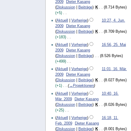
e
e
2009
Dieter Kasang
a
e
u
2
f
i
r
Diskussion
Beiträge
K
8.714 Bytes
m
a
n
0
a
t
2
+5
m
r
g
0
s
u
0
K
e
b
9
Aktuell
Vorherige
10:27, 4. Jun.
s
n
1
e
n
e
2009
Dieter Kasang
u
g
0
i
f
i
Diskussion
Beiträge
K
8.709 Bytes
n
s
n
a
t
+183
g
z
e
s
u
K
2
Aktuell
Vorherige
16:56, 25. Mai
u
B
s
n
e
5
2009
Dieter Kasang
s
e
u
g
i
.
Diskussion
Beiträge
8.526 Bytes
a
a
n
s
n
M
+499
m
r
g
z
e
a
K
m
1
b
Aktuell
Vorherige
11:01, 16. Mär.
u
B
i
e
e
6
e
2009
Dieter Kasang
s
e
2
i
n
.
i
Diskussion
Beiträge
K
8.027 Bytes
a
a
0
n
f
M
t
+1
→
Projektionen
m
r
0
e
a
ä
u
m
b
9
Aktuell
Vorherige
10:40, 16.
B
s
r
n
e
e
Mär. 2009
Dieter Kasang
e
s
z
g
n
i
Diskussion
Beiträge
K
8.026 Bytes
a
u
2
s
f
t
+25
r
n
0
z
a
u
K
1
b
g
0
Aktuell
Vorherige
16:18, 11.
u
s
n
e
1
e
9
Feb. 2009
Dieter Kasang
s
s
g
i
.
i
Diskussion
Beiträge
K
8.001 Bytes
a
u