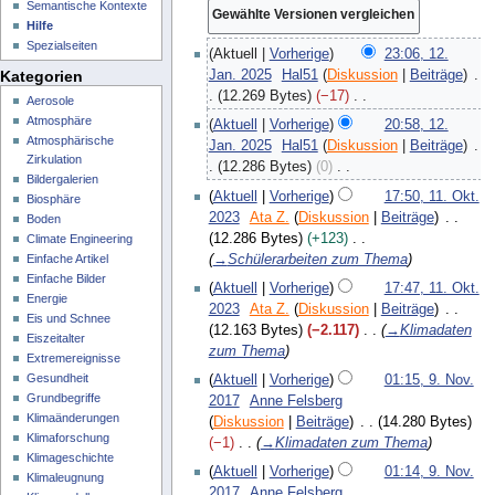
Semantische Kontexte
Hilfe
Spezialseiten
1
Aktuell
Vorherige
23:06, 12.
2
Jan. 2025
Hal51
Diskussion
Beiträge
Kategorien
.
12.269 Bytes
−17
Aerosole
J
K
Atmosphäre
Aktuell
Vorherige
20:58, 12.
a
e
Atmosphärische
Jan. 2025
Hal51
Diskussion
Beiträge
n
i
Zirkulation
12.286 Bytes
0
u
n
Bildergalerien
K
1
a
Aktuell
Vorherige
17:50, 11. Okt.
Biosphäre
e
e
1
r
2023
Ata Z.
Diskussion
Beiträge
Boden
B
i
.
2
12.286 Bytes
+123
Climate Engineering
e
n
O
0
→
Schülerarbeiten zum Thema
Einfache Artikel
a
e
k
2
Einfache Bilder
r
Aktuell
Vorherige
17:47, 11. Okt.
B
t
Energie
5
b
2023
Ata Z.
Diskussion
Beiträge
e
o
Eis und Schnee
e
12.163 Bytes
−2.117
→
Klimadaten
a
b
Eiszeitalter
i
zum Thema
r
e
Extremereignisse
t
9
b
r
Gesundheit
Aktuell
Vorherige
01:15, 9. Nov.
u
.
e
Grundbegriffe
2
2017
Anne Felsberg
n
N
i
Klimaänderungen
0
Diskussion
Beiträge
14.280 Bytes
g
o
Klimaforschung
t
2
−1
→
Klimadaten zum Thema
s
v
Klimageschichte
u
3
Aktuell
Vorherige
01:14, 9. Nov.
z
Klimaleugnung
e
n
2017
Anne Felsberg
u