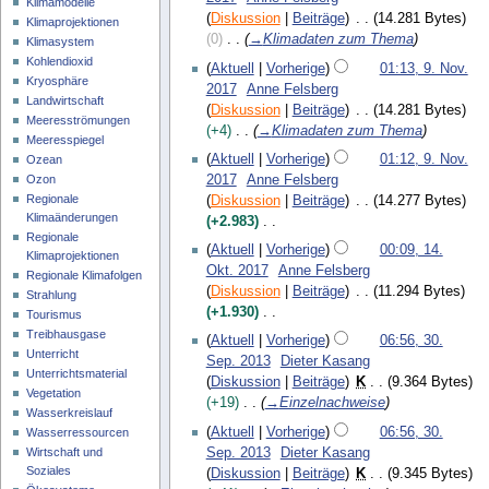
Klimamodelle
m
g
Diskussion
Beiträge
14.281 Bytes
s
Klimaprojektionen
b
s
0
→
Klimadaten zum Thema
a
Klimasystem
e
z
m
Kohlendioxid
r
Aktuell
Vorherige
01:13, 9. Nov.
u
Kryosphäre
m
2
2017
Anne Felsberg
s
Landwirtschaft
e
0
Diskussion
Beiträge
14.281 Bytes
a
Meeresströmungen
n
1
+4
→
Klimadaten zum Thema
m
Meeresspiegel
f
7
m
Aktuell
Vorherige
01:12, 9. Nov.
Ozean
a
e
Ozon
2017
Anne Felsberg
s
n
Regionale
Diskussion
Beiträge
14.277 Bytes
s
f
Klimaänderungen
+2.983
u
a
Regionale
K
1
n
Aktuell
Vorherige
00:09, 14.
s
Klimaprojektionen
e
4
g
Okt. 2017
Anne Felsberg
Regionale Klimafolgen
s
i
.
Diskussion
Beiträge
11.294 Bytes
Strahlung
u
n
O
+1.930
Tourismus
n
e
k
K
3
Treibhausgase
g
Aktuell
Vorherige
06:56, 30.
B
t
e
Unterricht
0
Sep. 2013
Dieter Kasang
e
o
i
Unterrichtsmaterial
.
Diskussion
Beiträge
K
9.364 Bytes
a
b
Vegetation
n
S
+19
→
Einzelnachweise
r
e
Wasserkreislauf
e
e
b
r
Aktuell
Vorherige
06:56, 30.
Wasserressourcen
B
p
e
2
Sep. 2013
Dieter Kasang
Wirtschaft und
e
t
i
Soziales
0
Diskussion
Beiträge
K
9.345 Bytes
a
e