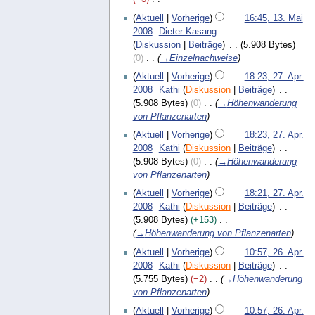
r
s
u
K
e
1
b
Aktuell
Vorherige
16:45, 13. Mai
s
n
e
n
3
e
2008
Dieter Kasang
u
i
i
f
.
i
Diskussion
Beiträge
5.908 Bytes
n
2
n
a
M
t
0
→
Einzelnachweise
g
0
e
s
a
u
2
0
Aktuell
Vorherige
18:23, 27. Apr.
B
s
i
n
7
8
2008
Kathi
Diskussion
Beiträge
e
u
2
g
.
5.908 Bytes
0
→
Höhenwanderung
a
n
0
s
A
von Pflanzenarten
r
g
0
z
p
b
8
Aktuell
Vorherige
18:23, 27. Apr.
u
r
e
2008
Kathi
Diskussion
Beiträge
s
i
i
5.908 Bytes
0
→
Höhenwanderung
a
l
t
von Pflanzenarten
m
2
u
m
0
Aktuell
Vorherige
18:21, 27. Apr.
n
e
0
2008
Kathi
Diskussion
Beiträge
g
n
8
5.908 Bytes
+153
s
f
→
Höhenwanderung von Pflanzenarten
z
a
2
Aktuell
Vorherige
10:57, 26. Apr.
u
s
6
2008
Kathi
Diskussion
Beiträge
s
s
.
5.755 Bytes
−2
→
Höhenwanderung
a
u
A
von Pflanzenarten
m
n
p
m
g
Aktuell
Vorherige
10:57, 26. Apr.
r