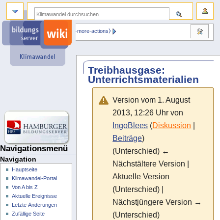
⧼dbsskin-more-actions⧽
Treibhausgase:
Unterrichtsmaterialien
Version vom 1. August
2013, 12:26 Uhr von
IngoBlees
(
Diskussion
|
Beiträge
)
Navigationsmenü
(Unterschied) ←
Navigation
Nächstältere Version |
Hauptseite
Aktuelle Version
Klimawandel-Portal
Von A bis Z
(Unterschied) |
Aktuelle Ereignisse
Nächstjüngere Version →
Letzte Änderungen
(Unterschied)
Zufällige Seite