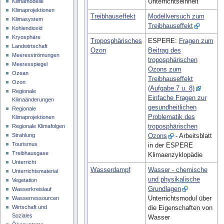
Unterrichtseinheit
Klimamodelle
Klimaprojektionen
Treibhauseffekt
Modellversuch zum
Klimasystem
Treibhauseffekt
Kohlendioxid
Kryosphäre
Troposphärisches
ESPERE:
Fragen zum
Landwirtschaft
Ozon
Beitrag des
Meeresströmungen
troposphärischen
Meeresspiegel
Ozons zum
Ozean
Treibhauseffekt
Ozon
(Aufgabe 7 u. 8)
Regionale
Einfache Fragen zur
Klimaänderungen
gesundheitlichen
Regionale
Problematik des
Klimaprojektionen
troposphärischen
Regionale Klimafolgen
Strahlung
Ozons
- Arbeitsblatt
Tourismus
in der ESPERE
Treibhausgase
Klimaenzyklopädie
Unterricht
Wasserdampf
Wasser - chemische
Unterrichtsmaterial
und physikalische
Vegetation
Grundlagen
Wasserkreislauf
Unterrichtsmodul über
Wasserressourcen
Wirtschaft und
die Eigenschaften von
Soziales
Wasser