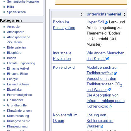
Semantische Kontexte
Hilfe
Spezialseiten
Unterrichtsmaterial
Kategorien
Boden im
Hyper Soil
Lern- und
Aerosole
Klimasystem
Arbeitsumgebung zum
Atmosphäre
Themenfeld "Boden"
Atmosphärische
im Unterricht (Uni
Zirkulation
Münster)
Bildergalerien
Biosphäre
Industrielle
Wie ändern Menschen
Boden
Revolution
das Klima?
Climate Engineering
Kohlendioxid
Modellversuch zum
Einfache Artikel
Treibhauseffekt
Einfache Bilder
Versuche mit den
Energie
Treibhausgasen CO
Eis und Schnee
2
und Wasser
Eiszeitalter
Extremereignisse
Die Absorption von
Gesundheit
Infrarotstrahlung durch
Grundbegriffe
Kohlendioxid
Klimaänderungen
Kohlenstoff im
Lösung von
Klimaforschung
Ozean
Kohlendioxid im
Klimageschichte
Wasser
Klimaleugnung