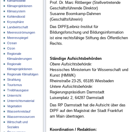
Klimamodelle
Prof. Dr. Marc Rittberger (Stellvertretende
Klimaprojektionen
Geschäftsführende Direktor)
Klimasystem
Susanne Boomkamp-Dahmen
Kohlendioxid
(Geschäftsführerin)
Kryosphäre
Das DIPF|Leibniz-Institut für
Landwirtschaft
Bildungsforschung und Bildungsinformation
Meeresströmungen
Meeresspiegel
ist eine rechtsfähige Stiftung des Öffentlichen
Ozean
Rechts.
Ozon
Regionale
Ständige Aufsichtsbehörden
Klimaänderungen
Obere Aufsichtsbehörde:
Regionale
Klimaprojektionen
Hessisches Ministerium für Wissenschaft und
Regionale Klimafolgen
Kunst (HMWK)
Strahlung
Rheinstraße 23-25, 65185 Wiesbaden
Tourismus
Untere Aufsichtsbehörde:
Treibhausgase
Regierungspräsidium Darmstadt
Unterricht
Luisenplatz 2, 64287 Darmstadt
Unterrichtsmaterial
Das RP Darmstadt hat die Aufsicht über das
Vegetation
DIPF auf den Magistrat der Stadt Frankfurt
Wasserkreislauf
am Main übertragen.
Wasserressourcen
Wirtschaft und
Soziales
Koordination / Redaktion: