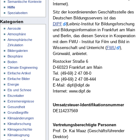
Semantische Kontexte
Internet).
Hilfe
Sitz der koordinierenden Geschäftsstelle des
Spezialseiten
Deutschen Bildungsservers ist das
Kategorien
DIPF
|Leibniz-Institut für Bildungsforschung
Aerosole
und Bildungsinformation in Frankfurt am Main
Atmosphäre
und Berlin, das diesen Service in Kooperation
Atmosphärische
mit dem FWU - Institut für Film und Bild in
Zirkulation
Wissenschaft und Unterricht (
FWU
),
Bildergalerien
Grünwald, anbietet.
Biosphäre
Rostocker Straße 6
Boden
D-60323 Frankfurt am Main
Climate Engineering
Einfache Artikel
Tel. (49-69) 2 47 08-0
Einfache Bilder
Fax (49-69) 2 47 08-444
Energie
E-Mail: dipf@dipf.de
Eis und Schnee
Internet: www.dipf.de
Eiszeitalter
Extremereignisse
Umsatzsteuer-Identifikationsnummer
Gesundheit
DE114237569
Grundbegriffe
Klimaänderungen
Klimaforschung
Vertretungsberechtigte Personen
Klimageschichte
Prof. Dr. Kai Maaz (Geschäftsführender
Klimaleugnung
Direktor)