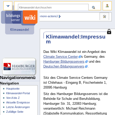
⧼dbsskin-more-actions⧽
Diese
Klimawandel
:
Impressu
Seite
m
ist
gesch
soda
Das Wiki Klimawandel ist ein Angebot des
nur
Climate Service Center
s Germany, des
Benut
Hamburger Bildungsservers
und des
mit
Deutschen Bildungsservers
.
der
Berec
Navigationsmenü
Sitz des Climate Service Centers Germany
„syso
ist Chilehaus - Eingang B, Fischertwiete 1,
Navigation
sie
20095 Hamburg
Hauptseite
bearb
Klimawandel-Portal
Sitz des Hamburger Bildungsservers ist die
könne
Von A bis Z
Behörde für Schule und Berufsbildung,
Aktuelle Ereignisse
Hamburger Str. 31, 22083 Hamburg;
Letzte Änderungen
verantwortlich: Michael Reichmann
Zufällige Seite
(Stabstelle Kommunikation, Ressortleitung