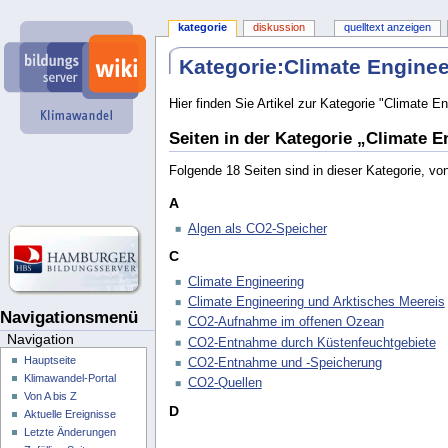
kategorie
diskussion
quelltext anzeigen
Kategorie
:
Climate Enginee
Hier finden Sie Artikel zur Kategorie "Climate En
Seiten in der Kategorie „Climate E
Folgende 18 Seiten sind in dieser Kategorie, vo
A
Algen als CO2-Speicher
C
Climate Engineering
Climate Engineering und Arktisches Meereis
Navigationsmenü
CO2-Aufnahme im offenen Ozean
Navigation
CO2-Entnahme durch Küstenfeuchtgebiete
Hauptseite
CO2-Entnahme und -Speicherung
Klimawandel-Portal
CO2-Quellen
Von A bis Z
D
Aktuelle Ereignisse
Letzte Änderungen