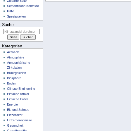
Zufällige Seite
Semantische Kontexte
Hilfe
Spezialseiten
Suche
Kategorien
Aerosole
Atmosphäre
Atmosphärische
Zirkulation
Bildergalerien
Biosphäre
Boden
Climate Engineering
Einfache Artikel
Einfache Bilder
Energie
Eis und Schnee
Eiszeitalter
Extremereignisse
Gesundheit
Grundbegriffe