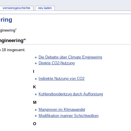
versionsgeschichte
neu laden
ring
gineering"
ngineering“
n 18 insgesamt.
Die Debatte über Climate Engineering
Direkte CO2-Nutzung
I
Indirekte Nutzung von CO2
K
Kohlendioxidentzug durch Aufforstung
M
Mangroven im Klimawandel
Modifikation mariner Schichtwolken
O