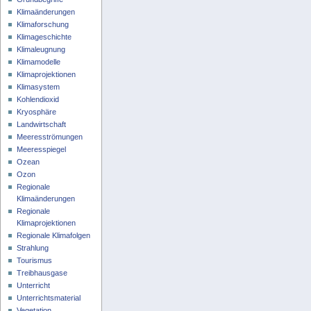
Klimaänderungen
Klimaforschung
Klimageschichte
Klimaleugnung
Klimamodelle
Klimaprojektionen
Klimasystem
Kohlendioxid
Kryosphäre
Landwirtschaft
Meeresströmungen
Meeresspiegel
Ozean
Ozon
Regionale
Klimaänderungen
Regionale
Klimaprojektionen
Regionale Klimafolgen
Strahlung
Tourismus
Treibhausgase
Unterricht
Unterrichtsmaterial
Vegetation