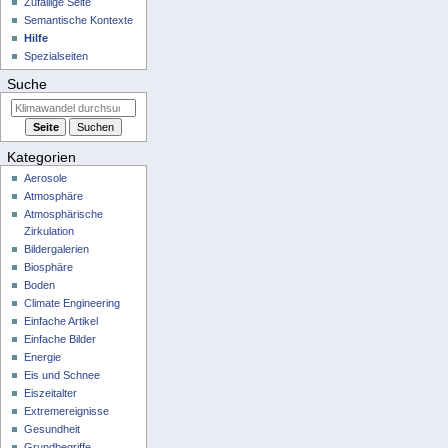
Zufällige Seite
Semantische Kontexte
Hilfe
Spezialseiten
Suche
Kategorien
Aerosole
Atmosphäre
Atmosphärische
Zirkulation
Bildergalerien
Biosphäre
Boden
Climate Engineering
Einfache Artikel
Einfache Bilder
Energie
Eis und Schnee
Eiszeitalter
Extremereignisse
Gesundheit
Grundbegriffe