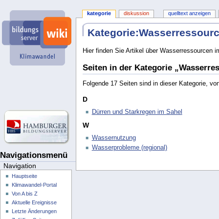
kategorie
diskussion
quelltext anzeigen
Kategorie
:
Wasserressour
Hier finden Sie Artikel über Wasserressourcen 
Seiten in der Kategorie „Wasserre
Folgende 17 Seiten sind in dieser Kategorie, vo
D
Dürren und Starkregen im Sahel
W
Wassernutzung
Wasserprobleme (regional)
Navigationsmenü
Navigation
Hauptseite
Klimawandel-Portal
Von A bis Z
Aktuelle Ereignisse
Letzte Änderungen