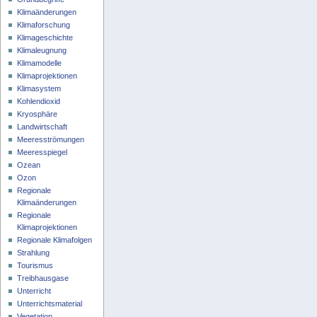
Klimaänderungen
Klimaforschung
Klimageschichte
Klimaleugnung
Klimamodelle
Klimaprojektionen
Klimasystem
Kohlendioxid
Kryosphäre
Landwirtschaft
Meeresströmungen
Meeresspiegel
Ozean
Ozon
Regionale
Klimaänderungen
Regionale
Klimaprojektionen
Regionale Klimafolgen
Strahlung
Tourismus
Treibhausgase
Unterricht
Unterrichtsmaterial
Vegetation