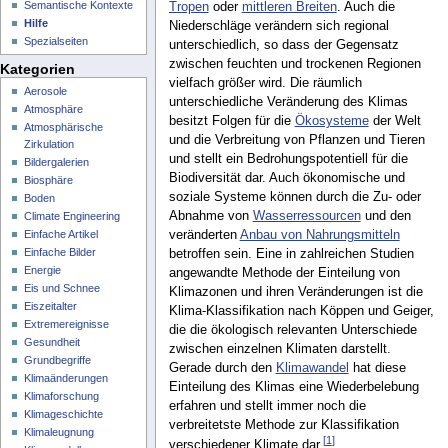
Semantische Kontexte
Tropen
oder
mittleren Breiten
. Auch die
Hilfe
Niederschläge verändern sich regional
Spezialseiten
unterschiedlich, so dass der Gegensatz
zwischen feuchten und trockenen Regionen
Kategorien
vielfach größer wird. Die räumlich
Aerosole
unterschiedliche Veränderung des Klimas
Atmosphäre
besitzt Folgen für die
Ökosysteme
der Welt
Atmosphärische
und die Verbreitung von Pflanzen und Tieren
Zirkulation
und stellt ein Bedrohungspotentiell für die
Bildergalerien
Biodiversität dar. Auch ökonomische und
Biosphäre
soziale Systeme können durch die Zu- oder
Boden
Abnahme von
Wasserressourcen
und den
Climate Engineering
Einfache Artikel
veränderten
Anbau von Nahrungsmitteln
Einfache Bilder
betroffen sein. Eine in zahlreichen Studien
Energie
angewandte Methode der Einteilung von
Eis und Schnee
Klimazonen und ihren Veränderungen ist die
Eiszeitalter
Klima-Klassifikation nach Köppen und Geiger,
Extremereignisse
die die ökologisch relevanten Unterschiede
Gesundheit
zwischen einzelnen Klimaten darstellt.
Grundbegriffe
Gerade durch den
Klimawandel
hat diese
Klimaänderungen
Einteilung des Klimas eine Wiederbelebung
Klimaforschung
erfahren und stellt immer noch die
Klimageschichte
verbreitetste Methode zur Klassifikation
Klimaleugnung
[
1
]
verschiedener Klimate dar.