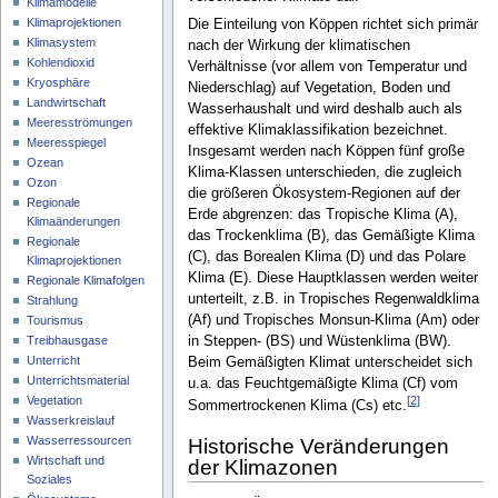
Klimamodelle
Klimaprojektionen
Die Einteilung von Köppen richtet sich primär
Klimasystem
nach der Wirkung der klimatischen
Kohlendioxid
Verhältnisse (vor allem von Temperatur und
Kryosphäre
Niederschlag) auf Vegetation, Boden und
Landwirtschaft
Wasserhaushalt und wird deshalb auch als
Meeresströmungen
effektive Klimaklassifikation bezeichnet.
Meeresspiegel
Insgesamt werden nach Köppen fünf große
Ozean
Klima-Klassen unterschieden, die zugleich
Ozon
die größeren Ökosystem-Regionen auf der
Regionale
Erde abgrenzen: das Tropische Klima (A),
Klimaänderungen
das Trockenklima (B), das Gemäßigte Klima
Regionale
(C), das Borealen Klima (D) und das Polare
Klimaprojektionen
Klima (E). Diese Hauptklassen werden weiter
Regionale Klimafolgen
unterteilt, z.B. in Tropisches Regenwaldklima
Strahlung
(Af) und Tropisches Monsun-Klima (Am) oder
Tourismus
Treibhausgase
in Steppen- (BS) und Wüstenklima (BW).
Unterricht
Beim Gemäßigten Klimat unterscheidet sich
Unterrichtsmaterial
u.a. das Feuchtgemäßigte Klima (Cf) vom
Vegetation
[
2
]
Sommertrockenen Klima (Cs) etc.
Wasserkreislauf
Wasserressourcen
Historische Veränderungen
Wirtschaft und
der Klimazonen
Soziales