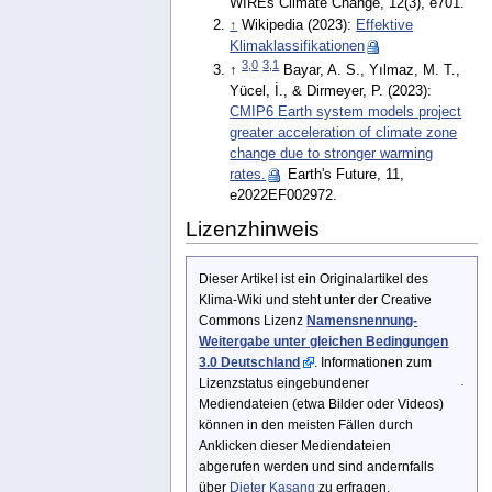
WIREs Climate Change, 12(3), e701.
↑
Wikipedia (2023):
Effektive
Klimaklassifikationen
3,0
3,1
↑
Bayar, A. S., Yılmaz, M. T.,
Yücel, İ., & Dirmeyer, P. (2023):
CMIP6 Earth system models project
greater acceleration of climate zone
change due to stronger warming
rates.
Earth's Future, 11,
e2022EF002972.
Lizenzhinweis
Dieser Artikel ist ein Originalartikel des
Klima-Wiki und steht unter der Creative
Commons Lizenz
Namensnennung-
Weitergabe unter gleichen Bedingungen
3.0 Deutschland
. Informationen zum
Lizenzstatus eingebundener
Mediendateien (etwa Bilder oder Videos)
können in den meisten Fällen durch
Anklicken dieser Mediendateien
abgerufen werden und sind andernfalls
über
Dieter Kasang
zu erfragen.