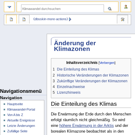
⧼dbsskin-more-actions⧽
Änderung der
Klimazonen
Inhaltsverzeichnis
1
Die Einteilung des Klimas
2
Historische Veränderungen der Klimazonen
3
Zukünftige Veränderungen der Klimazonen
4
Einzelnachweise
Navigationsmenü
5
Lizenzhinweis
Navigation
Die Einteilung des Klimas
Hauptseite
Klimawandel-Portal
Die Erwärmung der Erde durch den Menschen
Von A bis Z
erfolgt räumlich nicht gleichmäßig. So wird
Aktuelle Ereignisse
eine
höhere Erwärmung in der Arktis
und der
Letzte Änderungen
borealen Klimazone beobachtet als in den
Zufällige Seite