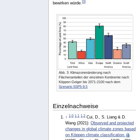
[
3
]
bewirken würde.
Abb. 3: Klimazonenänderung nach
Flächenanteilen der einzelnen Kontinente nach
Köppen-Geiger bis 2071-2100 nach dem
Szenario SSP5-8.5
Einzelnachweise
1,0
1,1
1,2
↑
Cui, D., S. Liang & D.
Wang (2021):
Observed and projected
changes in global climate zones based
on Köppen climate classification.