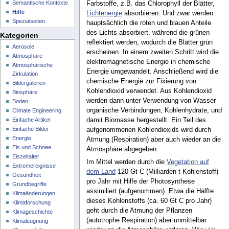
Semantische Kontexte
Farbstoffe, z.B. das Chlorophyll der Blätter,
Hilfe
Lichtenergie
absorbieren. Und zwar werden
Spezialseiten
hauptsächlich die roten und blauen Anteile
des Lichts absorbiert, während die grünen
Kategorien
reflektiert werden, wodurch die Blätter grün
Aerosole
erscheinen. In einem zweiten Schritt wird die
Atmosphäre
elektromagnetische Energie in chemische
Atmosphärische
Energie umgewandelt. Anschließend wird die
Zirkulation
chemische Energie zur Fixierung von
Bildergalerien
Kohlendioxid verwendet. Aus Kohlendioxid
Biosphäre
werden dann unter Verwendung von Wasser
Boden
organische Verbindungen, Kohlenhydrate, und
Climate Engineering
Einfache Artikel
damit Biomasse hergestellt. Ein Teil des
Einfache Bilder
aufgenommenen Kohlendioxids wird durch
Energie
Atmung (Respiration) aber auch wieder an die
Eis und Schnee
Atmosphäre abgegeben.
Eiszeitalter
Im Mittel werden durch die
Vegetation auf
Extremereignisse
dem Land
120 Gt C (Milliarden t Kohlenstoff)
Gesundheit
pro Jahr mit Hilfe der Photosynthese
Grundbegriffe
assimiliert (aufgenommen). Etwa die Hälfte
Klimaänderungen
dieses Kohlenstoffs (ca. 60 Gt C pro Jahr)
Klimaforschung
geht durch die Atmung der Pflanzen
Klimageschichte
(autotrophe Respiration) aber unmittelbar
Klimaleugnung