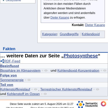
Ökosysteme
können in den meisten Fällen durch
Anklicken dieser Mediendateien
abgerufen werden und sind andernfalls
über
Dieter Kasang
zu erfragen.
Kontakt:
Dieter Kasang
Kategorien
:
Grundbegriffe
Kohlendioxid
Fakten
… weitere Daten zur Seite „
Photosynthese
“
RDF-Feed
Beeinflusst
Biosphäre im Klimasystem
+
und
Kohlendioxid-Konzentration
+
Folge von
Sonnenenergie
+
Teil von
Kohlenstoffkreislauf
+
,
Terrestrischer Kohlenstoffkreislauf
+
und
Kohlenstoff im Ozean
+
Diese Seite wurde zuletzt am 5. August 2026 um 11:27