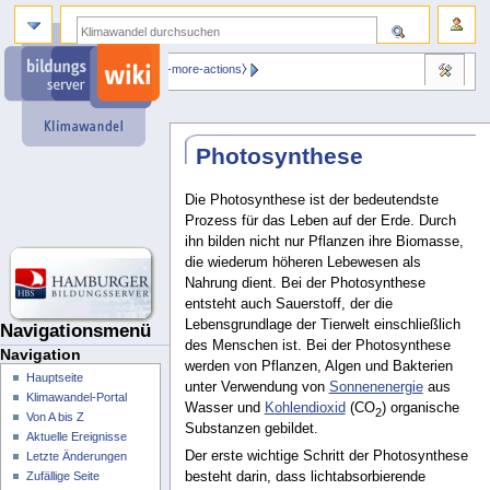
⧼dbsskin-more-actions⧽
Photosynthese
Die Photosynthese ist der bedeutendste
Prozess für das Leben auf der Erde. Durch
ihn bilden nicht nur Pflanzen ihre Biomasse,
die wiederum höheren Lebewesen als
Nahrung dient. Bei der Photosynthese
entsteht auch Sauerstoff, der die
Lebensgrundlage der Tierwelt einschließlich
Navigationsmenü
des Menschen ist. Bei der Photosynthese
Navigation
werden von Pflanzen, Algen und Bakterien
Hauptseite
unter Verwendung von
Sonnenenergie
aus
Klimawandel-Portal
Wasser und
Kohlendioxid
(CO
) organische
2
Von A bis Z
Substanzen gebildet.
Aktuelle Ereignisse
Der erste wichtige Schritt der Photosynthese
Letzte Änderungen
besteht darin, dass lichtabsorbierende
Zufällige Seite