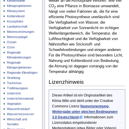
wieder an die Atmosphäre verloren. Wie viel
Klimamodelle
Klimaprojektionen
CO
eine Pflanze in Biomasse umwandelt,
2
Klimasystem
hängt von vielen Faktoren ab, die für eine
Kohlendioxid
effiziente Photosynthese unerlässlich sind:
Kryosphäre
Die Verfügbarkeit von Wasser, die
Landwirtschaft
Verfügbarkeit von Sonnenlicht im richtigen
Meeresströmungen
Wellenlängenbereich, die Temperatur, die
Meeresspiegel
Luftfeuchtigkeit und die Verfügbarkeit von
Ozean
Nährstoffen wie Stickstoff- und
Ozon
Schwefelverbindungen und einigen anderen.
Regionale
Für die Photosynthese sind besonders Licht,
Klimaänderungen
Nahrung und Kohlendioxid von Bedeutung,
Regionale
die Atmung ist dagegen vorrangig von der
Klimaprojektionen
Temperatur abhängig.
Regionale Klimafolgen
Strahlung
Lizenzhinweis
Tourismus
Treibhausgase
Unterricht
Dieser Artikel ist ein Originalartikel des
Unterrichtsmaterial
Klima-Wiki und steht unter der Creative
Vegetation
Commons Lizenz
Namensnennung-
Wasserkreislauf
Weitergabe unter gleichen Bedingungen
Wasserressourcen
3.0 Deutschland
. Informationen zum
Wirtschaft und
Lizenzstatus eingebundener
Soziales
Mediendateien (etwa Bilder oder Videos)