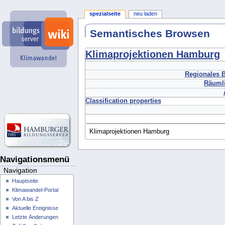
spezialseite
neu laden
Semantisches Browsen
Klimaprojektionen Hamburg
Regionales B
Räumli
Classification properties
Navigationsmenü
Navigation
Hauptseite
Klimawandel-Portal
Von A bis Z
Aktuelle Ereignisse
Letzte Änderungen