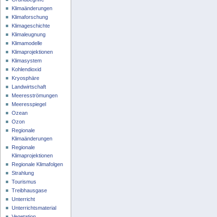
Klimaänderungen
Klimaforschung
Klimageschichte
Klimaleugnung
Klimamodelle
Klimaprojektionen
Klimasystem
Kohlendioxid
Kryosphäre
Landwirtschaft
Meeresströmungen
Meeresspiegel
Ozean
Ozon
Regionale
Klimaänderungen
Regionale
Klimaprojektionen
Regionale Klimafolgen
Strahlung
Tourismus
Treibhausgase
Unterricht
Unterrichtsmaterial
Vegetation