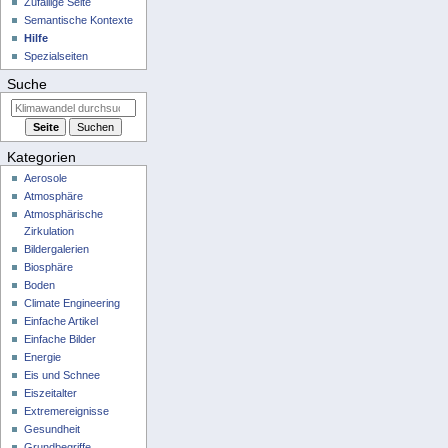
Zufällige Seite
Semantische Kontexte
Hilfe
Spezialseiten
Suche
Kategorien
Aerosole
Atmosphäre
Atmosphärische
Zirkulation
Bildergalerien
Biosphäre
Boden
Climate Engineering
Einfache Artikel
Einfache Bilder
Energie
Eis und Schnee
Eiszeitalter
Extremereignisse
Gesundheit
Grundbegriffe