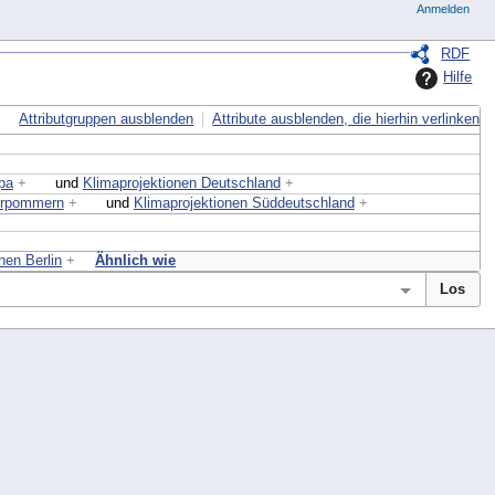
Anmelden
RDF
Hilfe
Attributgruppen ausblenden
Attribute ausblenden, die hierhin verlinken
pa
+
und
Klimaprojektionen Deutschland
+
orpommern
+
und
Klimaprojektionen Süddeutschland
+
nen Berlin
+
Ähnlich wie