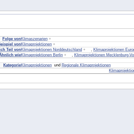
Folge von
Klimaszenarien
+
eispiel von
Klimaprojektionen
+
ch Teil von
Klimaprojektionen Norddeutschland
+
,
Klimaprojektionen Euro
Ähnlich wie
Klimaprojektionen Berlin
+
,
Klimaprojektionen Mecklenburg-V
Kategorie
Klimaprojektionen
und
Regionale Klimaprojektionen
Klimaprojektio