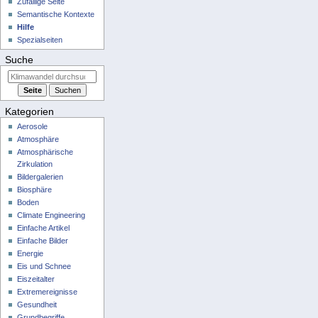
Zufällige Seite
Semantische Kontexte
Hilfe
Spezialseiten
Suche
Kategorien
Aerosole
Atmosphäre
Atmosphärische
Zirkulation
Bildergalerien
Biosphäre
Boden
Climate Engineering
Einfache Artikel
Einfache Bilder
Energie
Eis und Schnee
Eiszeitalter
Extremereignisse
Gesundheit
Grundbegriffe