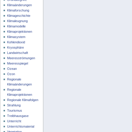
Klimaänderungen
Klimaforschung
Klimageschichte
Klimaleugnung
Klimamodelle
Klimaprojektionen
Klimasystem
Kohlendioxid
Kryosphäre
Landwirtschaft
Meeresströmungen
Meeresspiegel
Ozean
Ozon
Regionale
Klimaänderungen
Regionale
Klimaprojektionen
Regionale Klimafolgen
Strahlung
Tourismus
Treibhausgase
Unterricht
Unterrichtsmaterial
Vegetation