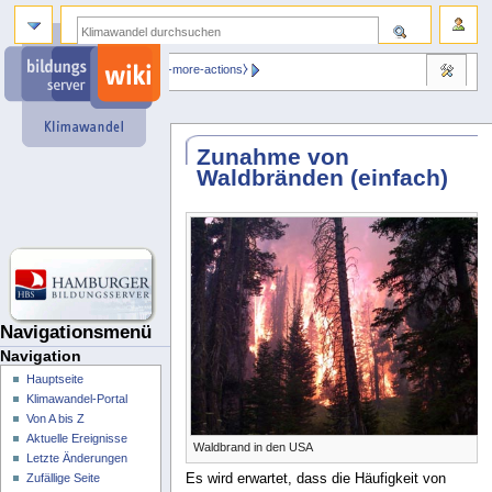
⧼dbsskin-more-actions⧽
Zunahme von
Waldbränden (einfach)
Navigationsmenü
Navigation
Hauptseite
Klimawandel-Portal
Von A bis Z
Aktuelle Ereignisse
Waldbrand in den USA
Letzte Änderungen
Es wird erwartet, dass die Häufigkeit von
Zufällige Seite