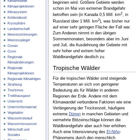
Klimamodelle
beginnen wird. Größere Gebiete werden
Klimaprojektionen
schon im Mai von extremer Brandgefahr
Klimasystem
2
betroffen sein (in Kanada 0,5 Mill. km
, in
Kohlendioxid
2
Russland über 1 Mill. km
), was bisher nur
Kryosphäre
auf einer sehr geringen Fläche der Fall war.
Landwirtschaft
Zum Anderen nimmt in den übrigen
Meeresströmungen
Sommermonaten, besonders aber im Juni
Meeresspiegel
und Juli, die Ausdehnung der Gebiete mit
Ozean
sehr hoher und extrem hoher
Ozon
Waldbrandgefahr deutlich zu.
Regionale
Klimaänderungen
Tropische Wälder
Regionale
Klimaprojektionen
Für die tropischen Wälder sind steigende
Regionale Klimafolgen
Temperaturen an sich von geringerer
Strahlung
Tourismus
Bedeutung als für Wälder in anderen
Treibhausgase
Regionen der Erde. Andere mit dem
Unterricht
Klimawandel verbundene Faktoren wie eine
Unterrichtsmaterial
Verlängerung der Trockenzeit, häufigere
Vegetation
extreme
Dürren
in manchen Gebieten und
Wasserkreislauf
vermehrte Blitzeinschläge können die
Wasserressourcen
Waldbrandgefahr aber auch hier erhöhen.
Wirtschaft und
Auch eine Intensivierung des
El-Niño
-
Soziales
Phänomens durch den menschlich