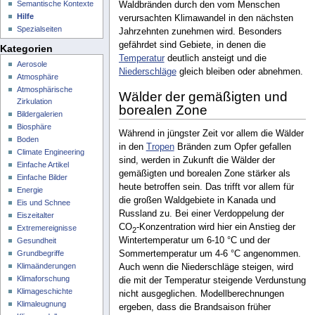
Semantische Kontexte
Waldbränden durch den vom Menschen
Hilfe
verursachten Klimawandel in den nächsten
Spezialseiten
Jahrzehnten zunehmen wird. Besonders
gefährdet sind Gebiete, in denen die
Kategorien
Temperatur
deutlich ansteigt und die
Aerosole
Niederschläge
gleich bleiben oder abnehmen.
Atmosphäre
Atmosphärische
Wälder der gemäßigten und
Zirkulation
borealen Zone
Bildergalerien
Biosphäre
Während in jüngster Zeit vor allem die Wälder
Boden
in den
Tropen
Bränden zum Opfer gefallen
Climate Engineering
sind, werden in Zukunft die Wälder der
Einfache Artikel
gemäßigten und borealen Zone stärker als
Einfache Bilder
heute betroffen sein. Das trifft vor allem für
Energie
die großen Waldgebiete in Kanada und
Eis und Schnee
Russland zu. Bei einer Verdoppelung der
Eiszeitalter
CO
-Konzentration wird hier ein Anstieg der
Extremereignisse
2
Wintertemperatur um 6-10 °C und der
Gesundheit
Grundbegriffe
Sommertemperatur um 4-6 °C angenommen.
Klimaänderungen
Auch wenn die Niederschläge steigen, wird
Klimaforschung
die mit der Temperatur steigende Verdunstung
Klimageschichte
nicht ausgeglichen. Modellberechnungen
Klimaleugnung
ergeben, dass die Brandsaison früher