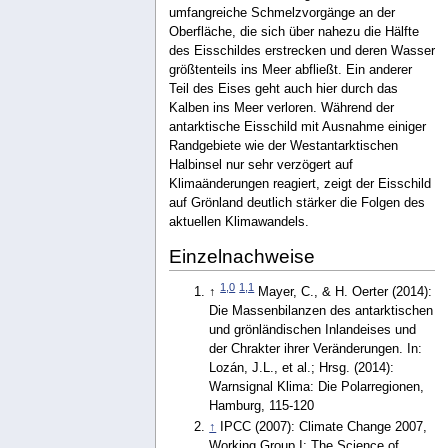
umfangreiche Schmelzvorgänge an der
Oberfläche, die sich über nahezu die Hälfte
des Eisschildes erstrecken und deren Wasser
größtenteils ins Meer abfließt. Ein anderer
Teil des Eises geht auch hier durch das
Kalben ins Meer verloren. Während der
antarktische Eisschild mit Ausnahme einiger
Randgebiete wie der Westantarktischen
Halbinsel nur sehr verzögert auf
Klimaänderungen reagiert, zeigt der Eisschild
auf Grönland deutlich stärker die Folgen des
aktuellen Klimawandels.
Einzelnachweise
1,0
1,1
↑
Mayer, C., & H. Oerter (2014):
Die Massenbilanzen des antarktischen
und grönländischen Inlandeises und
der Chrakter ihrer Veränderungen. In:
Lozán, J.L., et al.; Hrsg. (2014):
Warnsignal Klima: Die Polarregionen,
Hamburg, 115-120
↑
IPCC (2007): Climate Change 2007,
Working Group I: The Science of