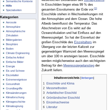
Semantische Kontexte
In Eisschilden liegen etwa 99 % des
Hilfe
[
1
]
gesamten Eisvolumens der Erde vor.
Spezialseiten
Eisschilde stehen in Wechselwirkungen mit
Kategorien
der Atmosphäre und dem Ozean. Die hohe
Aerosole
Albedo beeinflusst die Temperatur. Das
Atmosphäre
Abschmelzen von Eis wirkt auf die
Atmosphärische
Ozeanzirkulation und hat Einfluss auf den
Zirkulation
Meeresspielgel. So hat der Eisverlust der
Bildergalerien
großen Eisschilde des
Eiszeitalters
im
Biosphäre
Übergang von der letzten Kaltzeit zur
Boden
gegenwärtigen Warmzeit den Meeresspiegel
Climate Engineering
um über 100 m ansteigen lassen. Eisschilde
Einfache Artikel
werden möglicherweise auch den wichtigsten
Einfache Bilder
Beitrag für den
Meeresspiegelanstieg
der
Energie
Zukunft liefern.
Eis und Schnee
Eiszeitalter
Inhaltsverzeichnis
Extremereignisse
1
Eisschilde und Klima
Gesundheit
2
Messmethoden
Grundbegriffe
3
Antarktischer Eisschild
Klimaänderungen
Klimaforschung
4
Grönländischer Eisschild
Klimageschichte
5
Einzelnachweise
Klimaleugnung
6
Literatur