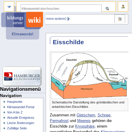
⧼dbsskin-more-actions⧽
Eisschilde
Navigationsmenü
Navigation
Hauptseite
Schematische Darstellung des grönländischen und
antarktischen Eisschildes
Klimawandel-Portal
Von A bis Z
Zusammen mit
Gletschern
,
Schnee
,
Aktuelle Ereignisse
Permafrost
und
Meereis
gehören die
Letzte Änderungen
Eisschilde zur
Kryosphäre
, einem
Zufällige Seite
wesentlichen Bestandteil des
Klimasystems
.