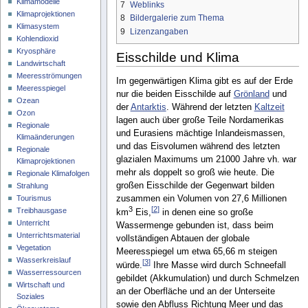
Klimamodelle
7
Weblinks
Klimaprojektionen
8
Bildergalerie zum Thema
Klimasystem
9
Lizenzangaben
Kohlendioxid
Kryosphäre
Eisschilde und Klima
Landwirtschaft
Meeresströmungen
Im gegenwärtigen Klima gibt es auf der Erde
Meeresspiegel
nur die beiden Eisschilde auf
Grönland
und
Ozean
der
Antarktis
. Während der letzten
Kaltzeit
Ozon
lagen auch über große Teile Nordamerikas
Regionale
und Eurasiens mächtige Inlandeismassen,
Klimaänderungen
und das Eisvolumen während des letzten
Regionale
glazialen Maximums um 21000 Jahre vh. war
Klimaprojektionen
mehr als doppelt so groß wie heute. Die
Regionale Klimafolgen
großen Eisschilde der Gegenwart bilden
Strahlung
zusammen ein Volumen von 27,6 Millionen
Tourismus
3
[
2
]
Treibhausgase
km
Eis,
in denen eine so große
Unterricht
Wassermenge gebunden ist, dass beim
Unterrichtsmaterial
vollständigen Abtauen der globale
Vegetation
Meeresspiegel um etwa 65,66 m steigen
Wasserkreislauf
[
3
]
würde.
Ihre Masse wird durch Schneefall
Wasserressourcen
gebildet (Akkumulation) und durch Schmelzen
Wirtschaft und
an der Oberfläche und an der Unterseite
Soziales
sowie den Abfluss Richtung Meer und das