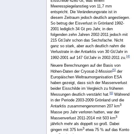
Eisschilde 4260 Gt, was einem
Meeresspiegelanstieg von 11,7 mm
entspricht. Die Veränderungsrate ist in
diesem Zeitraum jedoch deutlich angestiegen.
So betrug der Eisverlust in Grönland 1992-
2001 lediglich 34 Gt pro Jahr, in den
folgenden zehn Jahren 2002-2011 jedoch mit
215 Gt/Jahr schon das Sechsfache. Nicht
ganz so stark, aber auch deutlich nahm die
Verlustrate in der Antarktis von 30 Gt/Jahr in
[
4
]
1992-2001 auf 147 Gt/Jahr in 2002-2011 zu.
Neuere Berechnungen auf der Basis von
[
5
]
Höhen-Daten der Cryosat-2-Mission
der
Europäischen Weltraumorganisation ESA
haben gezeigt, dass sich der Massenverlust
beider Eisschilde im Vergleich zu früheren
[
6
]
Messungen deutlich verstärkt hat.
Während
in der Periode 2003-2009 Grönland und die
3
Antarktis zusammengenommen 207 km
Masse pro Jahr verloren hatten, war der
3
Massenverlust 2011-2014 mit 503 km
jährlich mehr als doppelt so groß. Dabei
3
gingen mit 375 km
etwa 75 % auf das Konto