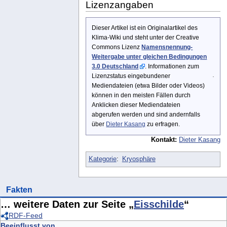
Lizenzangaben
Dieser Artikel ist ein Originalartikel des
Klima-Wiki und steht unter der Creative
Commons Lizenz
Namensnennung-
Weitergabe unter gleichen Bedingungen
3.0 Deutschland
. Informationen zum
Lizenzstatus eingebundener
Mediendateien (etwa Bilder oder Videos)
können in den meisten Fällen durch
Anklicken dieser Mediendateien
abgerufen werden und sind andernfalls
über
Dieter Kasang
zu erfragen.
Kontakt:
Dieter Kasang
Kategorie
:
Kryosphäre
Fakten
… weitere Daten zur Seite „
Eisschilde
“
RDF-Feed
Beeinflusst von