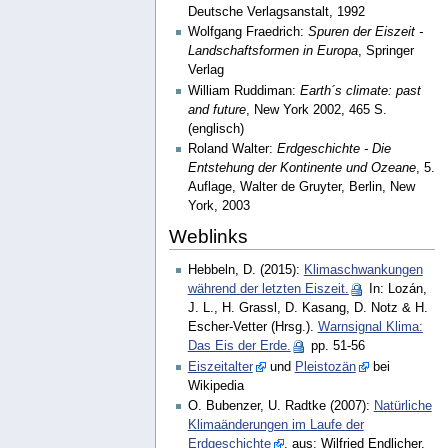
Deutsche Verlagsanstalt, 1992
Wolfgang Fraedrich:
Spuren der Eiszeit -
Landschaftsformen in Europa
, Springer
Verlag
William Ruddiman:
Earth´s climate: past
and future
, New York 2002, 465 S.
(englisch)
Roland Walter:
Erdgeschichte - Die
Entstehung der Kontinente und Ozeane
, 5.
Auflage, Walter de Gruyter, Berlin, New
York, 2003
Weblinks
Hebbeln, D. (2015):
Klimaschwankungen
während der letzten Eiszeit.
In: Lozán,
J. L., H. Grassl, D. Kasang, D. Notz & H.
Escher-Vetter (Hrsg.).
Warnsignal Klima:
Das Eis der Erde.
pp. 51-56
Eiszeitalter
und
Pleistozän
bei
Wikipedia
O. Bubenzer, U. Radtke (2007):
Natürliche
Klimaänderungen im Laufe der
Erdgeschichte
, aus: Wilfried Endlicher,