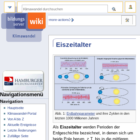
⧼dbsskin-more-actions⧽
Eiszeitalter
Navigationsmenü
Navigation
Hauptseite
Abb. 1:
Erdbahnparameter
und ihre Zyklen in den
Klimawandel-Portal
letzten 1000 Millionen Jahren
Von A bis Z
Aktuelle Ereignisse
Als
Eiszeitalter
werden Perioden der
Letzte Änderungen
Erdgeschichte bezeichnet, in denen sich um
Zufällige Seite
beide Pole herum, z.T. bis in die mittleren