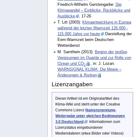
Friedrich-Wilhelm Gerstengarbe:
Der
Klimawandel – Einblicke, Rückblicke und
Ausblicke
, 17-26
T. Litt (2003):
Klimaentwicklung in Europa
während der letzten Warmzeit 126.000 -
115.000 Jahre vor heute
Darstellung der
Eem-Warmzeit beim Deutschen
Wetterdienst
M. Sarnthein (2013):
Beginn der großen
Vereisungen im Quartär und zur Rolle von
Ozean und CO
, in: J. Lozan:
2
WARNSIGNAL KLIMA: Die Meere –
Änderungen & Risiken
Lizenzangaben
Dieser Artikel ist ein Originalartikel des
Klima-Wiki und steht unter der Creative
Commons Lizenz
Namensnennung-
Weitergabe unter gleichen Bedingungen
3.0 Deutschland
. Informationen zum
Lizenzstatus eingebundener
Mediendateien (etwa Bilder oder Videos)