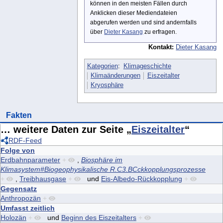
können in den meisten Fällen durch
Anklicken dieser Mediendateien
abgerufen werden und sind andernfalls
über
Dieter Kasang
zu erfragen.
Kontakt:
Dieter Kasang
Kategorien
:
Klimageschichte
Klimaänderungen
Eiszeitalter
Kryosphäre
Fakten
… weitere Daten zur Seite „
Eiszeitalter
“
RDF-Feed
Folge von
Erdbahnparameter
+
,
Biosphäre im
Klimasystem#Biogeophysikalische R.C3.BCckkopplungsprozesse
+
,
Treibhausgase
+
und
Eis-Albedo-Rückkopplung
+
Gegensatz
Anthropozän
+
Umfasst zeitlich
Holozän
+
und
Beginn des Eiszeitalters
+