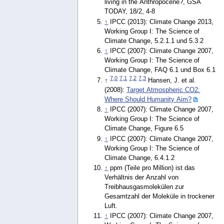
living in the Anthropocene?, GSA
TODAY, 18/2, 4-8
↑
IPCC (2013): Climate Change 2013,
Working Group I: The Science of
Climate Change, 5.2.1.1 und 5.3.2
↑
IPCC (2007): Climate Change 2007,
Working Group I: The Science of
Climate Change, FAQ 6.1 und Box 6.1
7,0
7,1
7,2
7,3
↑
Hansen, J. et al.
(2008):
Target Atmospheric CO2:
Where Should Humanity Aim?
↑
IPCC (2007): Climate Change 2007,
Working Group I: The Science of
Climate Change, Figure 6.5
↑
IPCC (2007): Climate Change 2007,
Working Group I: The Science of
Climate Change, 6.4.1.2
↑
ppm (Teile pro Million) ist das
Verhältnis der Anzahl von
Treibhausgasmolekülen zur
Gesamtzahl der Moleküle in trockener
Luft.
↑
IPCC (2007): Climate Change 2007,