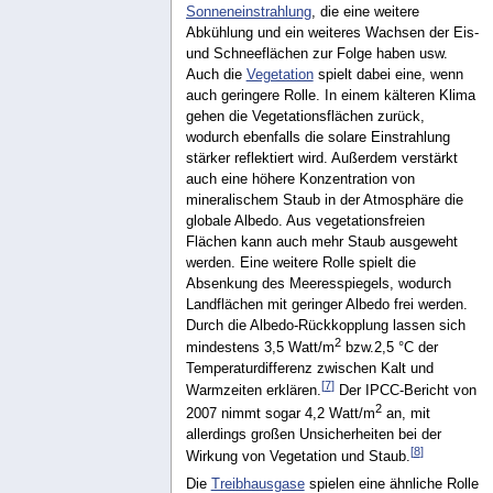
Sonneneinstrahlung
, die eine weitere
Abkühlung und ein weiteres Wachsen der Eis-
und Schneeflächen zur Folge haben usw.
Auch die
Vegetation
spielt dabei eine, wenn
auch geringere Rolle. In einem kälteren Klima
gehen die Vegetationsflächen zurück,
wodurch ebenfalls die solare Einstrahlung
stärker reflektiert wird. Außerdem verstärkt
auch eine höhere Konzentration von
mineralischem Staub in der Atmosphäre die
globale Albedo. Aus vegetationsfreien
Flächen kann auch mehr Staub ausgeweht
werden. Eine weitere Rolle spielt die
Absenkung des Meeresspiegels, wodurch
Landflächen mit geringer Albedo frei werden.
Durch die Albedo-Rückkopplung lassen sich
2
mindestens 3,5 Watt/m
bzw.2,5 °C der
Temperaturdifferenz zwischen Kalt und
[
7
]
Warmzeiten erklären.
Der IPCC-Bericht von
2
2007 nimmt sogar 4,2 Watt/m
an, mit
allerdings großen Unsicherheiten bei der
[
8
]
Wirkung von Vegetation und Staub.
Die
Treibhausgase
spielen eine ähnliche Rolle