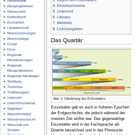
Klimamodelle
4
Einzelnachweise
Klimaprojektionen
5
Unterricht
Klimasystem
Kohlendioxid
6
Literatur
Kryosphäre
7
Weblinks
Landwirtschaft
8
Lizenzangaben
Meeresströmungen
Meeresspiegel
Das Quartär
Ozean
Ozon
Regionale
Klimaänderungen
Regionale
Klimaprojektionen
Regionale Klimafolgen
Strahlung
Tourismus
Treibhausgase
Unterricht
Abb. 2: Gliederung des Erdzeitalters
Unterrichtsmaterial
Eiszeitalter gab es auch in früheren Epochen
Vegetation
der Erdgeschichte, die jedoch während der
Wasserkreislauf
meisten Zeit eisfrei war. Das gegenwärtige
Wasserressourcen
Eiszeitalter wird in der Fachsprache als
Wirtschaft und
Soziales
Quartär bezeichnet und in das Pleistozän