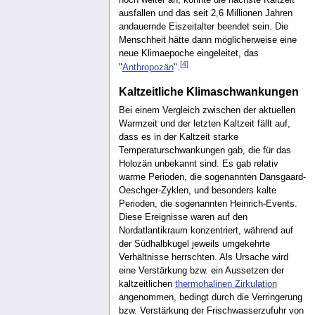
noch weiter an, könnte die nächste Kaltzeit
ausfallen und das seit 2,6 Millionen Jahren
andauernde Eiszeitalter beendet sein. Die
Menschheit hätte dann möglicherweise eine
neue Klimaepoche eingeleitet, das
[
4
]
"
Anthropozän
".
Kaltzeitliche Klimaschwankungen
Bei einem Vergleich zwischen der aktuellen
Warmzeit und der letzten Kaltzeit fällt auf,
dass es in der Kaltzeit starke
Temperaturschwankungen gab, die für das
Holozän unbekannt sind. Es gab relativ
warme Perioden, die sogenannten Dansgaard-
Oeschger-Zyklen, und besonders kalte
Perioden, die sogenannten Heinrich-Events.
Diese Ereignisse waren auf den
Nordatlantikraum konzentriert, während auf
der Südhalbkugel jeweils umgekehrte
Verhältnisse herrschten. Als Ursache wird
eine Verstärkung bzw. ein Aussetzen der
kaltzeitlichen
thermohalinen Zirkulation
angenommen, bedingt durch die Verringerung
bzw. Verstärkung der Frischwasserzufuhr von