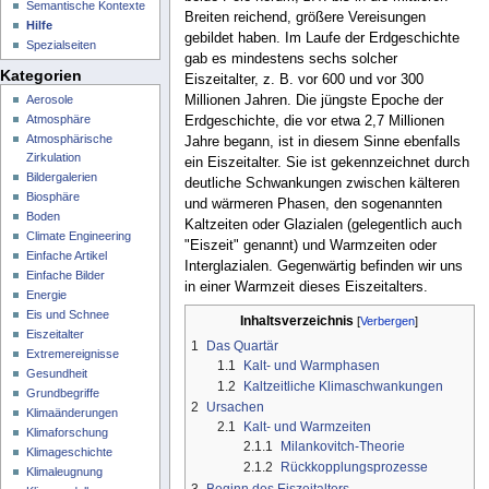
Semantische Kontexte
Breiten reichend, größere Vereisungen
Hilfe
gebildet haben. Im Laufe der Erdgeschichte
Spezialseiten
gab es mindestens sechs solcher
Kategorien
Eiszeitalter, z. B. vor 600 und vor 300
Millionen Jahren. Die jüngste Epoche der
Aerosole
Atmosphäre
Erdgeschichte, die vor etwa 2,7 Millionen
Atmosphärische
Jahre begann, ist in diesem Sinne ebenfalls
Zirkulation
ein Eiszeitalter. Sie ist gekennzeichnet durch
Bildergalerien
deutliche Schwankungen zwischen kälteren
Biosphäre
und wärmeren Phasen, den sogenannten
Boden
Kaltzeiten oder Glazialen (gelegentlich auch
Climate Engineering
"Eiszeit" genannt) und Warmzeiten oder
Einfache Artikel
Interglazialen. Gegenwärtig befinden wir uns
Einfache Bilder
in einer Warmzeit dieses Eiszeitalters.
Energie
Eis und Schnee
Inhaltsverzeichnis
Eiszeitalter
1
Das Quartär
Extremereignisse
1.1
Kalt- und Warmphasen
Gesundheit
1.2
Kaltzeitliche Klimaschwankungen
Grundbegriffe
2
Ursachen
Klimaänderungen
2.1
Kalt- und Warmzeiten
Klimaforschung
2.1.1
Milankovitch-Theorie
Klimageschichte
2.1.2
Rückkopplungsprozesse
Klimaleugnung
3
Beginn des Eiszeitalters