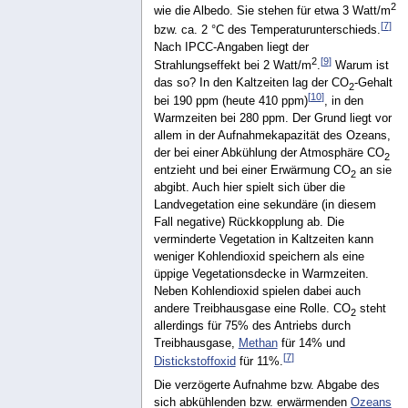
2
wie die Albedo. Sie stehen für etwa 3 Watt/m
[
7
]
bzw. ca. 2 °C des Temperaturunterschieds.
Nach IPCC-Angaben liegt der
2
[
9
]
Strahlungseffekt bei 2 Watt/m
.
Warum ist
das so? In den Kaltzeiten lag der CO
-Gehalt
2
[
10
]
bei 190 ppm (heute 410 ppm)
, in den
Warmzeiten bei 280 ppm. Der Grund liegt vor
allem in der Aufnahmekapazität des Ozeans,
der bei einer Abkühlung der Atmosphäre CO
2
entzieht und bei einer Erwärmung CO
an sie
2
abgibt. Auch hier spielt sich über die
Landvegetation eine sekundäre (in diesem
Fall negative) Rückkopplung ab. Die
verminderte Vegetation in Kaltzeiten kann
weniger Kohlendioxid speichern als eine
üppige Vegetationsdecke in Warmzeiten.
Neben Kohlendioxid spielen dabei auch
andere Treibhausgase eine Rolle. CO
steht
2
allerdings für 75% des Antriebs durch
Treibhausgase,
Methan
für 14% und
[
7
]
Distickstoffoxid
für 11%.
Die verzögerte Aufnahme bzw. Abgabe des
sich abkühlenden bzw. erwärmenden
Ozeans