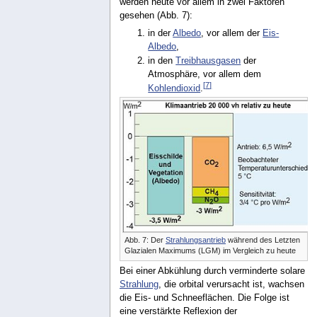
werden heute vor allem in zwei Faktoren
gesehen (Abb. 7):
in der
Albedo
, vor allem der
Eis-
Albedo
,
in den
Treibhausgasen
der
Atmosphäre, vor allem dem
[
7
]
Kohlendioxid
.
Abb. 7: Der
Strahlungsantrieb
während des Letzten
Glazialen Maximums (LGM) im Vergleich zu heute
Bei einer Abkühlung durch verminderte solare
Strahlung
, die orbital verursacht ist, wachsen
die Eis- und Schneeflächen. Die Folge ist
eine verstärkte Reflexion der