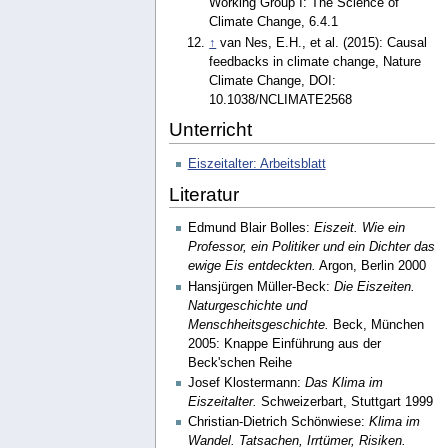
Working Group I: The Science of
Climate Change, 6.4.1
↑
van Nes, E.H., et al. (2015): Causal
feedbacks in climate change, Nature
Climate Change, DOI:
10.1038/NCLIMATE2568
Unterricht
Eiszeitalter: Arbeitsblatt
Literatur
Edmund Blair Bolles:
Eiszeit. Wie ein
Professor, ein Politiker und ein Dichter das
ewige Eis entdeckten.
Argon, Berlin 2000
Hansjürgen Müller-Beck:
Die Eiszeiten.
Naturgeschichte und
Menschheitsgeschichte.
Beck, München
2005: Knappe Einführung aus der
Beck'schen Reihe
Josef Klostermann:
Das Klima im
Eiszeitalter.
Schweizerbart, Stuttgart 1999
Christian-Dietrich Schönwiese:
Klima im
Wandel. Tatsachen, Irrtümer, Risiken.