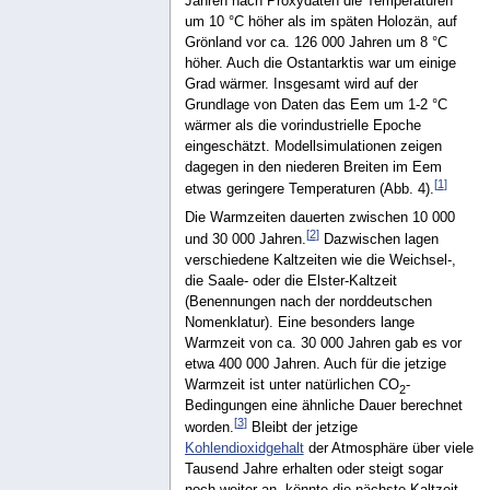
Jahren nach Proxydaten die Temperaturen
um 10 °C höher als im späten Holozän, auf
Grönland vor ca. 126 000 Jahren um 8 °C
höher. Auch die Ostantarktis war um einige
Grad wärmer. Insgesamt wird auf der
Grundlage von Daten das Eem um 1-2 °C
wärmer als die vorindustrielle Epoche
eingeschätzt. Modellsimulationen zeigen
dagegen in den niederen Breiten im Eem
[
1
]
etwas geringere Temperaturen (Abb. 4).
Die Warmzeiten dauerten zwischen 10 000
[
2
]
und 30 000 Jahren.
Dazwischen lagen
verschiedene Kaltzeiten wie die Weichsel-,
die Saale- oder die Elster-Kaltzeit
(Benennungen nach der norddeutschen
Nomenklatur). Eine besonders lange
Warmzeit von ca. 30 000 Jahren gab es vor
etwa 400 000 Jahren. Auch für die jetzige
Warmzeit ist unter natürlichen CO
-
2
Bedingungen eine ähnliche Dauer berechnet
[
3
]
worden.
Bleibt der jetzige
Kohlendioxidgehalt
der Atmosphäre über viele
Tausend Jahre erhalten oder steigt sogar