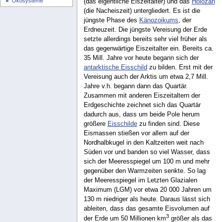
Ökosysteme
(das eigentliche Eiszeitalter) und das
Holozän
(die Nacheiszeit) untergliedert. Es ist die
jüngste Phase des
Känozoikums
, der
Erdneuzeit. Die jüngste Vereisung der Erde
setzte allerdings bereits sehr viel früher als
das gegenwärtige Eiszeitalter ein. Bereits ca.
35 Mill. Jahre vor heute begann sich der
antarktische Eisschild
zu bilden. Erst mit der
Vereisung auch der Arktis um etwa 2,7 Mill.
Jahre v.h. begann dann das Quartär.
Zusammen mit anderen Eiszeitaltern der
Erdgeschichte zeichnet sich das Quartär
dadurch aus, dass um beide Pole herum
größere
Eisschilde
zu finden sind. Diese
Eismassen stießen vor allem auf der
Nordhalbkugel in den Kaltzeiten weit nach
Süden vor und banden so viel Wasser, dass
sich der Meeresspiegel um 100 m und mehr
gegenüber den Warmzeiten senkte. So lag
der Meeresspiegel im Letzten Glazialen
Maximum (LGM) vor etwa 20 000 Jahren um
130 m niedriger als heute. Daraus lässt sich
ableiten, dass das gesamte Eisvolumen auf
3
der Erde um 50 Millionen km
größer als das