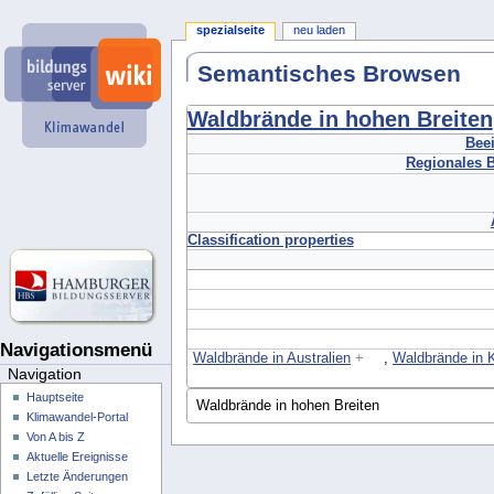
spezialseite
neu laden
Semantisches Browsen
Waldbrände in hohen Breiten
Beei
Regionales B
Classification properties
Navigationsmenü
Waldbrände in Australien
+
,
Waldbrände in K
Navigation
Hauptseite
Klimawandel-Portal
Von A bis Z
Aktuelle Ereignisse
Letzte Änderungen