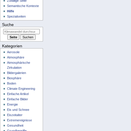
Zufällige Seite
Semantische Kontexte
Hilfe
Spezialseiten
Suche
Kategorien
Aerosole
Atmosphäre
Atmosphärische
Zirkulation
Bildergalerien
Biosphäre
Boden
Climate Engineering
Einfache Artikel
Einfache Bilder
Energie
Eis und Schnee
Eiszeitalter
Extremereignisse
Gesundheit
Grundbegriffe