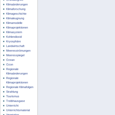
Klimaänderungen
Klimaforschung
Klimageschichte
Klimaleugnung
Klimamodelle
Klimaprojektionen
Klimasystem
Kohlendioxid
Kryosphäre
Landwirtschaft
Meeresströmungen
Meeresspiegel
Ozean
Ozon
Regionale
Klimaänderungen
Regionale
Klimaprojektionen
Regionale Klimafolgen
Strahlung
Tourismus
Treibhausgase
Unterricht
Unterrichtsmaterial
Vegetation