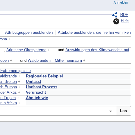
Anmelden
RDF
Hilfe
Attributgruppen ausblenden
Attribute ausblenden, die hierhin verlinken
ropa
+
,
Arktische Ökosysteme
+
und
Auswirkungen des Klimawandels auf
ropen
+
und
Waldbrände im Mittelmeerraum
+
d
Extremereignisse
aldbrände
+
Regionales Beispiel
en Breiten
+
Umfasst
l: Europa
+
Umfasst Prozess
der Arktis
+
Verursacht
en Tropen
+
,
Ähnlich wie
r in Afrika
+