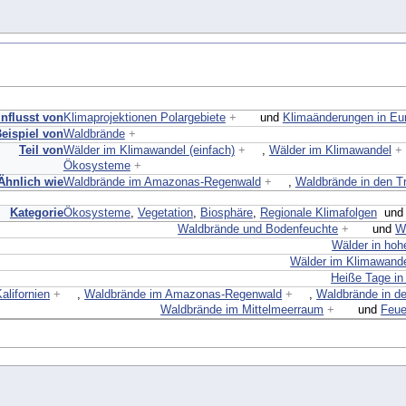
nflusst von
Klimaprojektionen Polargebiete
+
und
Klimaänderungen in Eu
eispiel von
Waldbrände
+
Teil von
Wälder im Klimawandel (einfach)
+
,
Wälder im Klimawandel
+
Ökosysteme
+
Ähnlich wie
Waldbrände im Amazonas-Regenwald
+
,
Waldbrände in den T
Kategorie
Ökosysteme
,
Vegetation
,
Biosphäre
,
Regionale Klimafolgen
un
Waldbrände und Bodenfeuchte
+
und
W
Wälder in hoh
Wälder im Klimawande
Heiße Tage in 
alifornien
+
,
Waldbrände im Amazonas-Regenwald
+
,
Waldbrände in d
Waldbrände im Mittelmeerraum
+
und
Feue