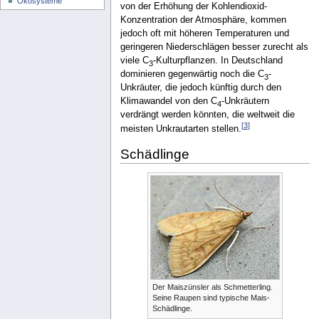
Ökosysteme
von der Erhöhung der Kohlendioxid-
Konzentration der Atmosphäre, kommen
jedoch oft mit höheren Temperaturen und
geringeren Niederschlägen besser zurecht als
viele C
-Kulturpflanzen. In Deutschland
3
dominieren gegenwärtig noch die C
-
3
Unkräuter, die jedoch künftig durch den
Klimawandel von den C
-Unkräutern
4
verdrängt werden könnten, die weltweit die
[
3
]
meisten Unkrautarten stellen.
Schädlinge
Der Maiszünsler als Schmetterling.
Seine Raupen sind typische Mais-
Schädlinge.