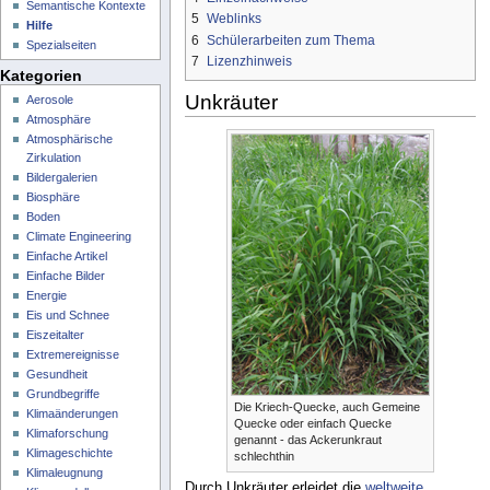
Semantische Kontexte
5
Weblinks
Hilfe
6
Schülerarbeiten zum Thema
Spezialseiten
7
Lizenzhinweis
Kategorien
Unkräuter
Aerosole
Atmosphäre
Atmosphärische
Zirkulation
Bildergalerien
Biosphäre
Boden
Climate Engineering
Einfache Artikel
Einfache Bilder
Energie
Eis und Schnee
Eiszeitalter
Extremereignisse
Gesundheit
Grundbegriffe
Die Kriech-Quecke, auch Gemeine
Klimaänderungen
Quecke oder einfach Quecke
Klimaforschung
genannt - das Ackerunkraut
Klimageschichte
schlechthin
Klimaleugnung
Durch Unkräuter erleidet die
weltweite