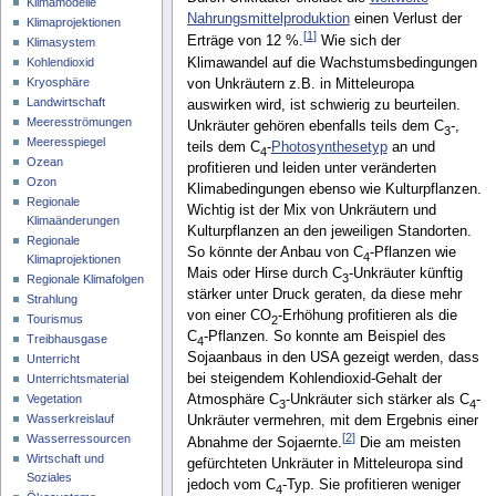
Klimamodelle
Nahrungsmittelproduktion
einen Verlust der
Klimaprojektionen
[
1
]
Erträge von 12 %.
Wie sich der
Klimasystem
Klimawandel auf die Wachstumsbedingungen
Kohlendioxid
Kryosphäre
von Unkräutern z.B. in Mitteleuropa
Landwirtschaft
auswirken wird, ist schwierig zu beurteilen.
Meeresströmungen
Unkräuter gehören ebenfalls teils dem C
-,
3
Meeresspiegel
teils dem C
-
Photosynthesetyp
an und
4
Ozean
profitieren und leiden unter veränderten
Ozon
Klimabedingungen ebenso wie Kulturpflanzen.
Regionale
Wichtig ist der Mix von Unkräutern und
Klimaänderungen
Kulturpflanzen an den jeweiligen Standorten.
Regionale
So könnte der Anbau von C
-Pflanzen wie
4
Klimaprojektionen
Mais oder Hirse durch C
-Unkräuter künftig
3
Regionale Klimafolgen
stärker unter Druck geraten, da diese mehr
Strahlung
von einer CO
-Erhöhung profitieren als die
Tourismus
2
C
-Pflanzen. So konnte am Beispiel des
Treibhausgase
4
Sojaanbaus in den USA gezeigt werden, dass
Unterricht
bei steigendem Kohlendioxid-Gehalt der
Unterrichtsmaterial
Atmosphäre C
-Unkräuter sich stärker als C
-
Vegetation
3
4
Wasserkreislauf
Unkräuter vermehren, mit dem Ergebnis einer
[
2
]
Wasserressourcen
Abnahme der Sojaernte.
Die am meisten
Wirtschaft und
gefürchteten Unkräuter in Mitteleuropa sind
Soziales
jedoch vom C
-Typ. Sie profitieren weniger
4