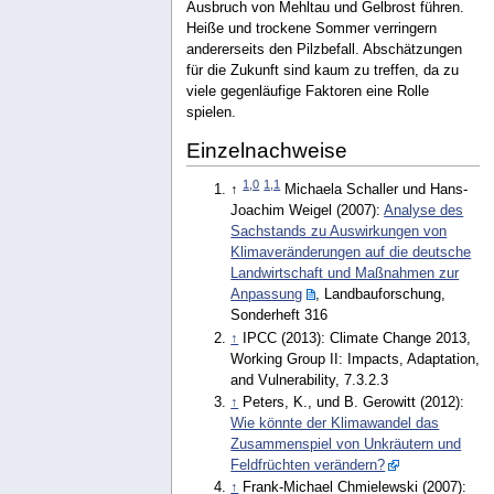
Ausbruch von Mehltau und Gelbrost führen.
Heiße und trockene Sommer verringern
andererseits den Pilzbefall. Abschätzungen
für die Zukunft sind kaum zu treffen, da zu
viele gegenläufige Faktoren eine Rolle
spielen.
Einzelnachweise
1,0
1,1
↑
Michaela Schaller und Hans-
Joachim Weigel (2007):
Analyse des
Sachstands zu Auswirkungen von
Klimaveränderungen auf die deutsche
Landwirtschaft und Maßnahmen zur
Anpassung
, Landbauforschung,
Sonderheft 316
↑
IPCC (2013): Climate Change 2013,
Working Group II: Impacts, Adaptation,
and Vulnerability, 7.3.2.3
↑
Peters, K., und B. Gerowitt (2012):
Wie könnte der Klimawandel das
Zusammenspiel von Unkräutern und
Feldfrüchten verändern?
↑
Frank-Michael Chmielewski (2007):