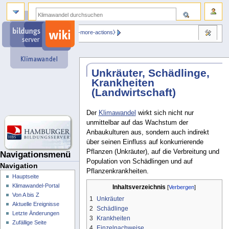
⧼dbsskin-more-actions⧽
Unkräuter, Schädlinge,
Krankheiten
(Landwirtschaft)
Der
Klimawandel
wirkt sich nicht nur
unmittelbar auf das Wachstum der
Anbaukulturen aus, sondern auch indirekt
über seinen Einfluss auf konkurrierende
Pflanzen (Unkräuter), auf die Verbreitung und
Navigationsmenü
Population von Schädlingen und auf
Navigation
Pflanzenkrankheiten.
Hauptseite
Klimawandel-Portal
Inhaltsverzeichnis
Von A bis Z
1
Unkräuter
Aktuelle Ereignisse
2
Schädlinge
Letzte Änderungen
3
Krankheiten
Zufällige Seite
4
Einzelnachweise